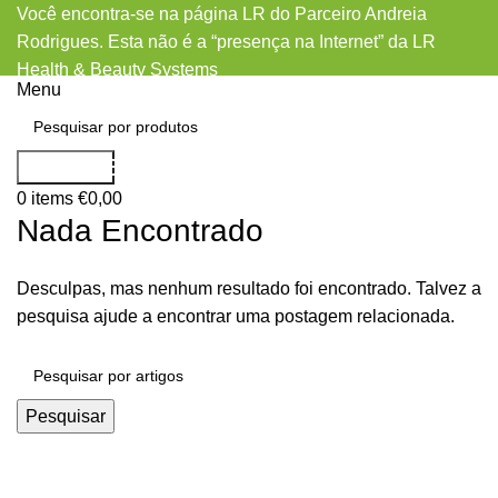
Você encontra-se na página LR do Parceiro Andreia
Rodrigues. Esta não é a “presença na Internet” da LR
Health & Beauty Systems
Menu
bad credit loans auto
Pesquisar
0
items
€
0,00
Nada Encontrado
Desculpas, mas nenhum resultado foi encontrado. Talvez a
pesquisa ajude a encontrar uma postagem relacionada.
Pesquisar