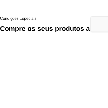
Condições Especiais
Compre os seus produtos a
preço de parceiro
Aproveite as Vantagens Exclusivas Diretamente do Fornecedor. Para
continuar a comprar os seus produtos favoritos da LR Health and
Beauty poderá obtê-los diretamente do fornecedor com
desconto de
parceiros
, sem qualquer obrigação de compra!
Garanta Já a Sua Oportunidade
Inscrição fácil, rápida e
sem compromisso
Utilizamos cookies para melhorar sua experiência em nosso