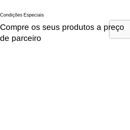
Condições Especiais
Compre os seus produtos a preço
de parceiro
Aproveite as Vantagens Exclusivas Diretamente do Fornecedor. Para
continuar a comprar os seus produtos favoritos da LR Health and
Beauty poderá obtê-los diretamente do fornecedor com
desconto de
parceiros
, sem qualquer obrigação de compra!
Garanta Já a Sua Oportunidade
Inscrição fácil, rápida e
sem compromisso
Utilizamos cookies para melhorar sua experiência em nosso