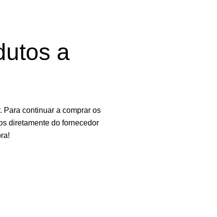
dutos a
 Para continuar a comprar os
os diretamente do fornecedor
ra!
e. Ao navegar neste site, você concorda com o uso de cookies.