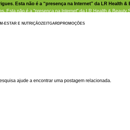
igues. Esta não é a “presença na Internet” da LR Health &
s. Esta não é a “presença na Internet” da LR Health & Beauty
M-ESTAR E NUTRIÇÃO
ZEITGARD
PROMOÇÕES
pesquisa ajude a encontrar uma postagem relacionada.