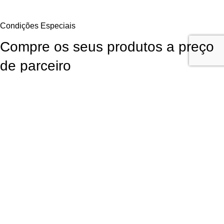
Condições Especiais
Compre os seus produtos a preço
de parceiro
Aproveite as Vantagens Exclusivas Diretamente do Fornecedor. Para
continuar a comprar os seus produtos favoritos da LR Health and
Beauty poderá obtê-los diretamente do fornecedor com
desconto de
parceiros
, sem qualquer obrigação de compra!
Garanta Já a Sua Oportunidade
Inscrição fácil, rápida e
sem compromisso
Utilizamos cookies para melhorar sua experiência em nosso