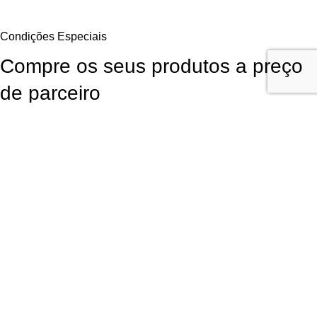
Condições Especiais
Compre os seus produtos a preço
de parceiro
Aproveite as Vantagens Exclusivas Diretamente do Fornecedor. Para
continuar a comprar os seus produtos favoritos da LR Health and
Beauty poderá obtê-los diretamente do fornecedor com
desconto de
parceiros
, sem qualquer obrigação de compra!
Garanta Já a Sua Oportunidade
Inscrição fácil, rápida e
sem compromisso
Utilizamos cookies para melhorar sua experiência em nosso