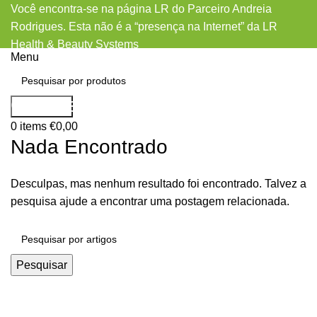
Você encontra-se na página LR do Parceiro Andreia
Rodrigues. Esta não é a “presença na Internet” da LR
Health & Beauty Systems
Menu
College Hookup Apps reviews
Pesquisar
0
items
€
0,00
Nada Encontrado
Desculpas, mas nenhum resultado foi encontrado. Talvez a
pesquisa ajude a encontrar uma postagem relacionada.
Pesquisar