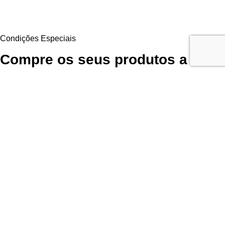
Condições Especiais
Compre os seus produtos a
preço de parceiro
Aproveite as Vantagens Exclusivas Diretamente do Fornecedor. Para
continuar a comprar os seus produtos favoritos da LR Health and
Beauty poderá obtê-los diretamente do fornecedor com
desconto de
parceiros
, sem qualquer obrigação de compra!
Garanta Já a Sua Oportunidade
Inscrição fácil, rápida e
sem compromisso
Utilizamos cookies para melhorar sua experiência em nosso