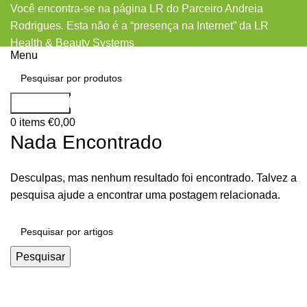
Você encontra-se na página LR do Parceiro Andreia
Rodrigues. Esta não é a “presença na Internet” da LR
Health & Beauty Systems
Menu
Daf dating apps
Pesquisar
0
items
€
0,00
Nada Encontrado
Desculpas, mas nenhum resultado foi encontrado. Talvez a
pesquisa ajude a encontrar uma postagem relacionada.
Pesquisar