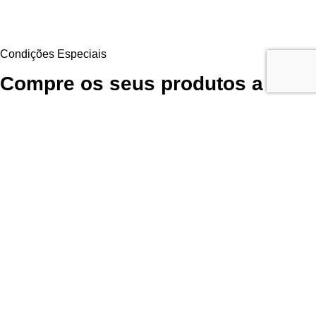
Condições Especiais
Compre os seus produtos a
preço de parceiro
Aproveite as Vantagens Exclusivas Diretamente do Fornecedor. Para
continuar a comprar os seus produtos favoritos da LR Health and
Beauty poderá obtê-los diretamente do fornecedor com
desconto de
parceiros
, sem qualquer obrigação de compra!
Garanta Já a Sua Oportunidade
Inscrição fácil, rápida e
sem compromisso
Utilizamos cookies para melhorar sua experiência em nosso