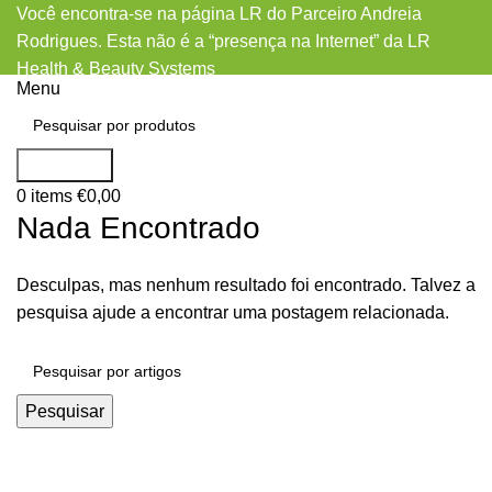
Você encontra-se na página LR do Parceiro Andreia
Rodrigues. Esta não é a “presença na Internet” da LR
Health & Beauty Systems
Menu
Feabiecom visitors
Pesquisar
0
items
€
0,00
Nada Encontrado
Desculpas, mas nenhum resultado foi encontrado. Talvez a
pesquisa ajude a encontrar uma postagem relacionada.
Pesquisar