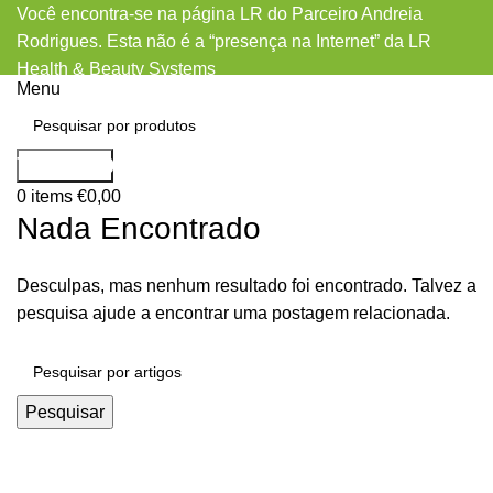
Você encontra-se na página LR do Parceiro Andreia
Rodrigues. Esta não é a “presença na Internet” da LR
Health & Beauty Systems
Menu
fling.com dating sites hookup
Pesquisar
0
items
€
0,00
Nada Encontrado
Desculpas, mas nenhum resultado foi encontrado. Talvez a
pesquisa ajude a encontrar uma postagem relacionada.
Pesquisar