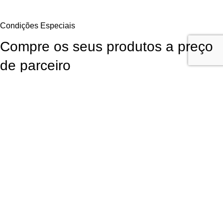
Condições Especiais
Compre os seus produtos a preço
de parceiro
Aproveite as Vantagens Exclusivas Diretamente do Fornecedor. Para
continuar a comprar os seus produtos favoritos da LR Health and
Beauty poderá obtê-los diretamente do fornecedor com
desconto de
parceiros
, sem qualquer obrigação de compra!
Garanta Já a Sua Oportunidade
Inscrição fácil, rápida e
sem compromisso
Utilizamos cookies para melhorar sua experiência em nosso