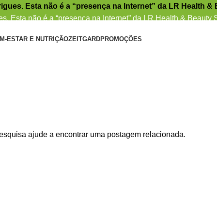
igues. Esta não é a “presença na Internet” da LR Health &
s. Esta não é a “presença na Internet” da LR Health & Beauty
M-ESTAR E NUTRIÇÃO
ZEITGARD
PROMOÇÕES
pesquisa ajude a encontrar uma postagem relacionada.