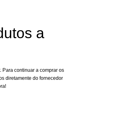
dutos a
 Para continuar a comprar os
os diretamente do fornecedor
ra!
e. Ao navegar neste site, você concorda com o uso de cookies.