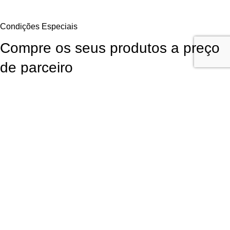
Condições Especiais
Compre os seus produtos a preço
de parceiro
Aproveite as Vantagens Exclusivas Diretamente do Fornecedor. Para
continuar a comprar os seus produtos favoritos da LR Health and
Beauty poderá obtê-los diretamente do fornecedor com
desconto de
parceiros
, sem qualquer obrigação de compra!
Garanta Já a Sua Oportunidade
Inscrição fácil, rápida e
sem compromisso
Utilizamos cookies para melhorar sua experiência em nosso