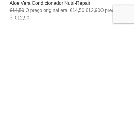
Aloe Vera Condicionador Nutri-Repair
€
14,50
O preço original era: €14,50.
€
12,90
O preço atual
é: €12,90.
2020 DESENVOLVIDO POR
LARANJA DIGITAL
.
Condições Especiais
Compre os seus produtos a preço
de parceiro
Aproveite as Vantagens Exclusivas Diretamente do Fornecedor. Para
continuar a comprar os seus produtos favoritos da LR Health and
Beauty poderá obtê-los diretamente do fornecedor com
desconto de
parceiros
, sem qualquer obrigação de compra!