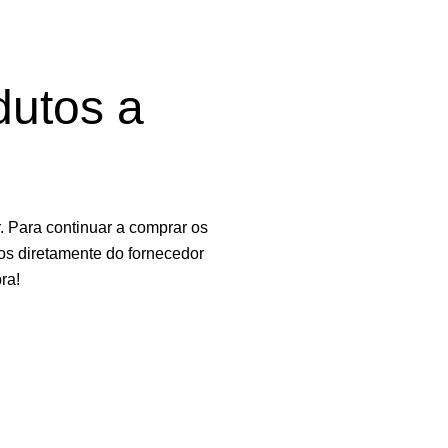
dutos a
 Para continuar a comprar os
os diretamente do fornecedor
ra!
e. Ao navegar neste site, você concorda com o uso de cookies.