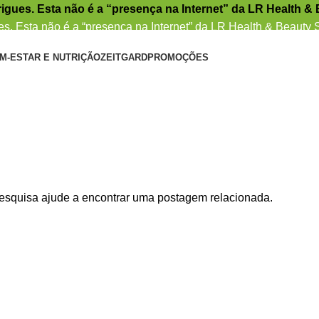
igues. Esta não é a “presença na Internet” da LR Health &
s. Esta não é a “presença na Internet” da LR Health & Beauty
M-ESTAR E NUTRIÇÃO
ZEITGARD
PROMOÇÕES
pesquisa ajude a encontrar uma postagem relacionada.