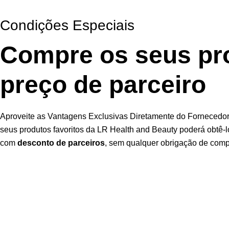
Condições Especiais
Compre os seus pr
preço de parceiro
Aproveite as Vantagens Exclusivas Diretamente do Fornecedor.
seus produtos favoritos da LR Health and Beauty poderá obtê-l
com
desconto de parceiros
, sem qualquer obrigação de comp
Garanta Já a Sua Oportunidade
Inscrição fácil, rápida e
sem compromisso
Utilizamos cookies para melhorar sua experiência em nosso sit