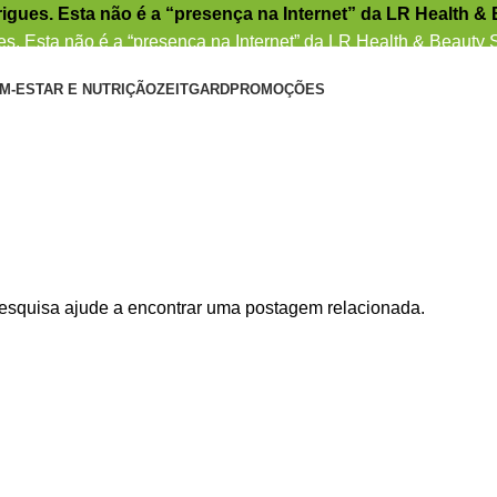
igues. Esta não é a “presença na Internet” da LR Health &
s. Esta não é a “presença na Internet” da LR Health & Beauty
M-ESTAR E NUTRIÇÃO
ZEITGARD
PROMOÇÕES
pesquisa ajude a encontrar uma postagem relacionada.