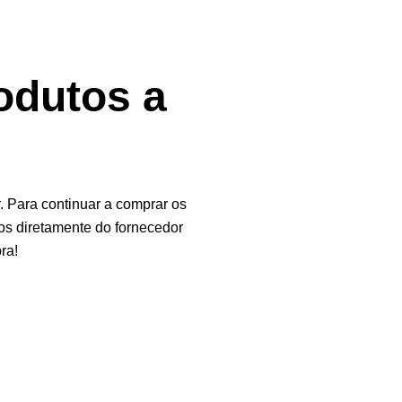
odutos a
 Para continuar a comprar os
os diretamente do fornecedor
ra!
e. Ao navegar neste site, você concorda com o uso de cookies.