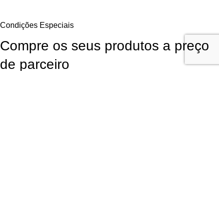
Condições Especiais
Compre os seus produtos a preço
de parceiro
Aproveite as Vantagens Exclusivas Diretamente do Fornecedor. Para
continuar a comprar os seus produtos favoritos da LR Health and
Beauty poderá obtê-los diretamente do fornecedor com
desconto de
parceiros
, sem qualquer obrigação de compra!
Garanta Já a Sua Oportunidade
Inscrição fácil, rápida e
sem compromisso
Utilizamos cookies para melhorar sua experiência em nosso