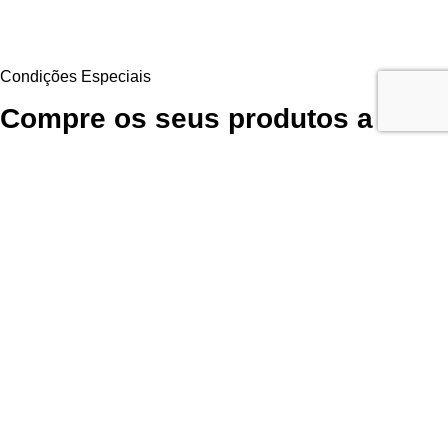
Condições Especiais
Compre os seus produtos a
preço de parceiro
Aproveite as Vantagens Exclusivas Diretamente do Fornecedor. Para
continuar a comprar os seus produtos favoritos da LR Health and
Beauty poderá obtê-los diretamente do fornecedor com
desconto de
parceiros
, sem qualquer obrigação de compra!
Garanta Já a Sua Oportunidade
Inscrição fácil, rápida e
sem compromisso
Utilizamos cookies para melhorar sua experiência em nosso