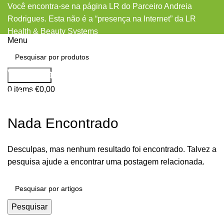
Você encontra-se na página LR do Parceiro Andreia
Rodrigues. Esta não é a “presença na Internet” da LR
Health & Beauty Systems
Menu
Wichita+KS+Kansas hookup
Pesquisar
0
items
€
0,00
sites
Nada Encontrado
Desculpas, mas nenhum resultado foi encontrado. Talvez a
pesquisa ajude a encontrar uma postagem relacionada.
Pesquisar