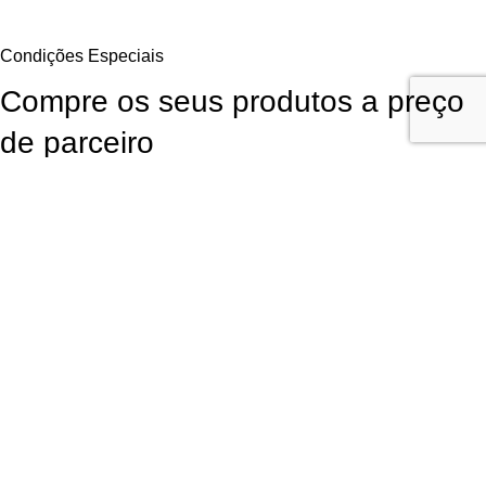
Condições Especiais
Compre os seus produtos a preço
de parceiro
Aproveite as Vantagens Exclusivas Diretamente do Fornecedor. Para
continuar a comprar os seus produtos favoritos da LR Health and
Beauty poderá obtê-los diretamente do fornecedor com
desconto de
parceiros
, sem qualquer obrigação de compra!
Garanta Já a Sua Oportunidade
Inscrição fácil, rápida e
sem compromisso
Utilizamos cookies para melhorar sua experiência em nosso