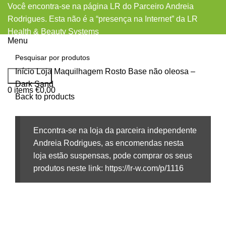
Você encontra-se na página LR do Parceiro Andreia
Rodrigues. Esta não é a “presença na Internet” da LR
Health & Beauty Systems
Menu
Início
Loja
Maquilhagem
Rosto
Base não oleosa –
Pesquisar
Dark Sand
0
items
€
0,00
Back to products
Encontra-se na loja da parceira independente
Andreia Rodrigues, as encomendas nesta
loja estão suspensas, pode comprar os seus
produtos neste link: https://lr-w.com/p/1116
Sold out