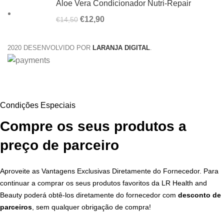
Aloe Vera Condicionador Nutri-Repair
O preço original era: €14,50.
€
12,90
O preço atual é: €12,90.
€
14,50
2020 DESENVOLVIDO POR
LARANJA DIGITAL
.
Condições Especiais
Compre os seus produtos a
preço de parceiro
Aproveite as Vantagens Exclusivas Diretamente do Fornecedor. Para
continuar a comprar os seus produtos favoritos da LR Health and
Beauty poderá obtê-los diretamente do fornecedor com
desconto de
parceiros
, sem qualquer obrigação de compra!