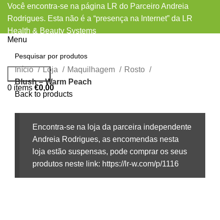
Você encontra-se na página LR do Parceiro Andreia
Rodrigues. Esta não é a “presença na Internet” da LR
Health & Beauty Systems
Menu
Início
Loja
Maquilhagem
Rosto
Pesquisar
Blush – Warm Peach
0
items
€
0,00
Back to products
Encontra-se na loja da parceira independente
Andreia Rodrigues, as encomendas nesta
loja estão suspensas, pode comprar os seus
produtos neste link: https://lr-w.com/p/1116
Sold out